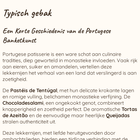
Typisch gebak
Een Korte Geschiedenis van de Portugese
Banketkunst
Portugese patisserie is een ware schat aan culinaire
tradities, diep geworteld in monastieke invloeden. Vaak rijk
aan eieren, suiker en amandelen, vertellen deze
lekkernijen het verhaal van een land dat verslingerd is aan
zoetigheid.
De
Pastéis de Tentúgal
, met hun delicate krokante lagen
en romige vulling, belichamen monastieke verfijning. De
Chocoladesalami
, een ongekookt genot, combineert
knapperigheid en zoetheid perfect. De aromatische
Tortas
de Azeitão
en de eenvoudige maar heerlijke
Queijadas
stralen authenticiteit uit.
Deze lekkernijen, met liefde heruitgevonden door
ambachtslieden, bieden een tijdloze verbinding met de