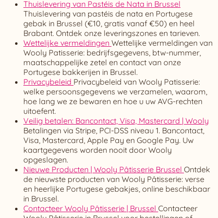
Thuislevering van Pastéis de Nata in Brussel
Thuislevering van pastéis de nata en Portugese
gebak in Brussel (€10, gratis vanaf €50) en heel
Brabant. Ontdek onze leveringszones en tarieven.
Wettelijke vermeldingen
Wettelijke vermeldingen van
Wooly Patisserie: bedrijfsgegevens, btw-nummer,
maatschappelijke zetel en contact van onze
Portugese bakkerijen in Brussel.
Privacybeleid
Privacybeleid van Wooly Patisserie:
welke persoonsgegevens we verzamelen, waarom,
hoe lang we ze bewaren en hoe u uw AVG-rechten
uitoefent.
Veilig betalen: Bancontact, Visa, Mastercard | Wooly
Betalingen via Stripe, PCI-DSS niveau 1. Bancontact,
Visa, Mastercard, Apple Pay en Google Pay. Uw
kaartgegevens worden nooit door Wooly
opgeslagen.
Nieuwe Producten | Wooly Pâtisserie Brussel
Ontdek
de nieuwste producten van Wooly Pâtisserie: verse
en heerlijke Portugese gebakjes, online beschikbaar
in Brussel.
Contacteer Wooly Pâtisserie | Brussel
Contacteer
Wooly Pâtisserie in Brussel voor bestellingen of