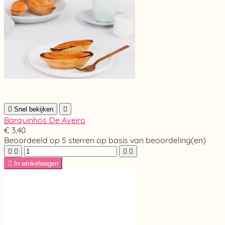

Snel bekijken

Barquinhos De Aveiro
€ 3,40
Beoordeeld
op 5 sterren op basis van
beoordeling(en)





In winkelwagen