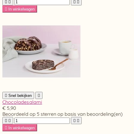





In winkelwagen

Snel bekijken

Chocoladesalami
€ 5,90
Beoordeeld
op 5 sterren op basis van
beoordeling(en)





In winkelwagen