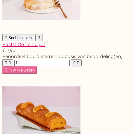

Snel bekijken

Pastel De Tentugal
€ 7,90
Beoordeeld
op 5 sterren op basis van
beoordeling(en)





In winkelwagen