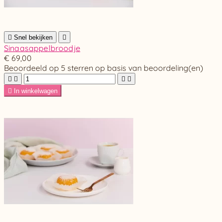

Snel bekijken

Sinaasappelbroodje
€ 69,00
Beoordeeld
op 5 sterren op basis van
beoordeling(en)





In winkelwagen