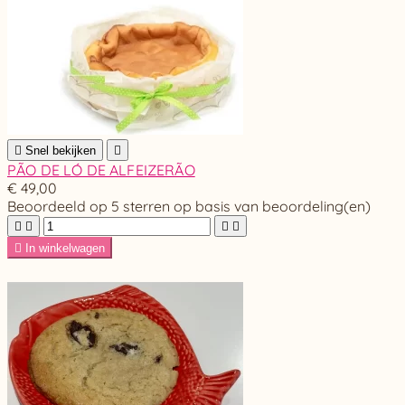

Snel bekijken

PÃO DE LÓ DE ALFEIZERÃO
€ 49,00
Beoordeeld
op 5 sterren op basis van
beoordeling(en)





In winkelwagen