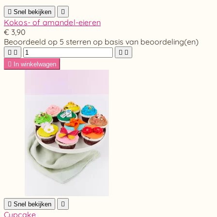

Snel bekijken

Kokos- of amandel-eieren
€ 3,90
Beoordeeld
op 5 sterren op basis van
beoordeling(en)





In winkelwagen

Snel bekijken

Cupcake