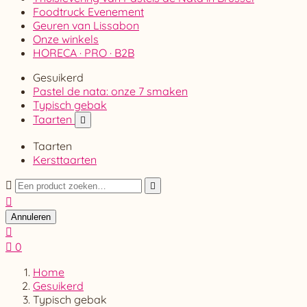
Foodtruck Evenement
Geuren van Lissabon
Onze winkels
HORECA · PRO · B2B
Gesuikerd
Pastel de nata: onze 7 smaken
Typisch gebak
Taarten

Taarten
Kersttaarten



Annuleren


0
Home
Gesuikerd
Typisch gebak