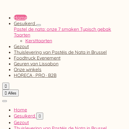
Home
Gesuikerd
Pastel de nata: onze 7 smaken
Typisch gebak
Taarten
Kersttaarten
Gezout
Thuislevering van Pastéis de Nata in Brussel
Foodtruck Evenement
Geuren van Lissabon
Onze winkels
HORECA · PRO · B2B


Alles
Home
Gesuikerd

Gezout
Thuislevering van Pastéis de Nata in Brussel