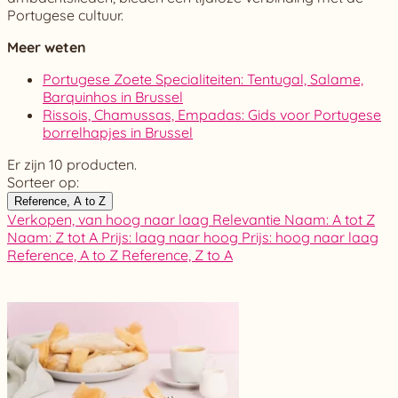
Portugese cultuur.
Meer weten
Portugese Zoete Specialiteiten: Tentugal, Salame,
Barquinhos in Brussel
Rissois, Chamussas, Empadas: Gids voor Portugese
borrelhapjes in Brussel
Er zijn 10 producten.
Sorteer op:
Reference, A to Z
Verkopen, van hoog naar laag
Relevantie
Naam: A tot Z
Naam: Z tot A
Prijs: laag naar hoog
Prijs: hoog naar laag
Reference, A to Z
Reference, Z to A