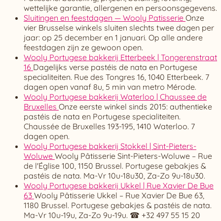
wettelijke garantie, allergenen en persoonsgegevens.
Sluitingen en feestdagen — Wooly Patisserie
Onze
vier Brusselse winkels sluiten slechts twee dagen per
jaar: op 25 december en 1 januari. Op alle andere
feestdagen zijn ze gewoon open.
Wooly Portugese bakkerij Etterbeek | Tongerenstraat
16
Dagelijks verse pastéis de nata en Portugese
specialiteiten. Rue des Tongres 16, 1040 Etterbeek. 7
dagen open vanaf 8u, 5 min van metro Mérode.
Wooly Portugese bakkerij Waterloo | Chaussee de
Bruxelles
Onze eerste winkel sinds 2015: authentieke
pastéis de nata en Portugese specialiteiten.
Chaussée de Bruxelles 193-195, 1410 Waterloo. 7
dagen open.
Wooly Portugese bakkerij Stokkel | Sint-Pieters-
Woluwe
Wooly Pâtisserie Sint-Pieters-Woluwe – Rue
de l'Église 100, 1150 Brussel. Portugese gebakjes &
pastéis de nata. Ma-Vr 10u-18u30, Za-Zo 9u-18u30.
Wooly Portugese bakkerij Ukkel | Rue Xavier De Bue
63
Wooly Pâtisserie Ukkel – Rue Xavier De Bue 63,
1180 Brussel. Portugese gebakjes & pastéis de nata.
Ma-Vr 10u-19u, Za-Zo 9u-19u. ☎ +32 497 55 15 20