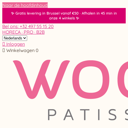
Naar de hoofdinhoud
Bel ons: +32 497 55 15 20
HORECA · PRO · B2B

Inloggen

Winkelwagen
0