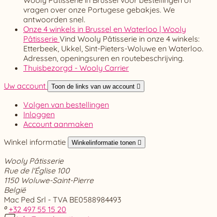
vragen over onze Portugese gebakjes. We
antwoorden snel.
Onze 4 winkels in Brussel en Waterloo | Wooly
Pâtisserie
Vind Wooly Pâtisserie in onze 4 winkels:
Etterbeek, Ukkel, Sint-Pieters-Woluwe en Waterloo.
Adressen, openingsuren en routebeschrijving.
Thuisbezorgd - Wooly Carrier
Uw account
Toon de links van uw account

Volgen van bestellingen
Inloggen
Account aanmaken
Winkel informatie
Winkelinformatie tonen

Wooly Pâtisserie
Rue de l'Église 100
1150 Woluwe-Saint-Pierre
België
Mac Ped Srl - TVA BE0588984493

+32 497 55 15 20