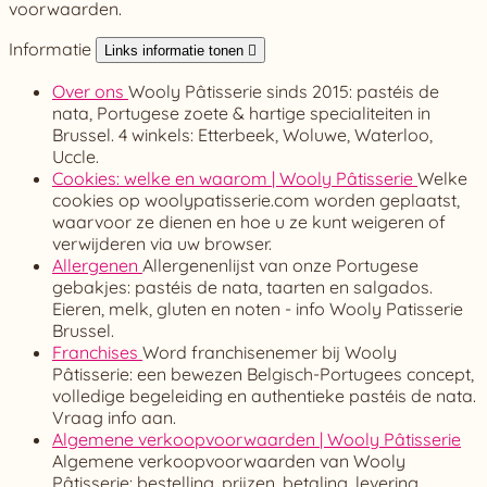
voorwaarden.
Informatie
Links informatie tonen

Over ons
Wooly Pâtisserie sinds 2015: pastéis de
nata, Portugese zoete & hartige specialiteiten in
Brussel. 4 winkels: Etterbeek, Woluwe, Waterloo,
Uccle.
Cookies: welke en waarom | Wooly Pâtisserie
Welke
cookies op woolypatisserie.com worden geplaatst,
waarvoor ze dienen en hoe u ze kunt weigeren of
verwijderen via uw browser.
Allergenen
Allergenenlijst van onze Portugese
gebakjes: pastéis de nata, taarten en salgados.
Eieren, melk, gluten en noten - info Wooly Patisserie
Brussel.
Franchises
Word franchisenemer bij Wooly
Pâtisserie: een bewezen Belgisch-Portugees concept,
volledige begeleiding en authentieke pastéis de nata.
Vraag info aan.
Algemene verkoopvoorwaarden | Wooly Pâtisserie
Algemene verkoopvoorwaarden van Wooly
Pâtisserie: bestelling, prijzen, betaling, levering,