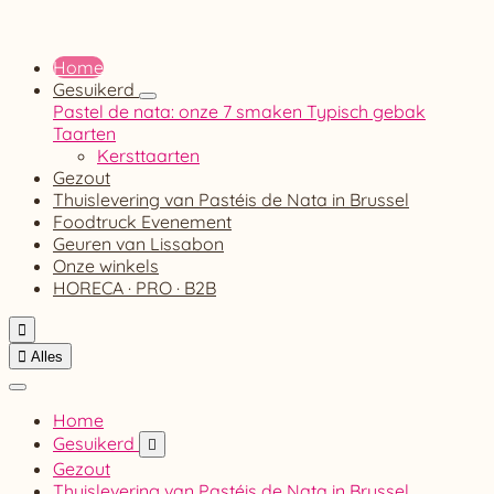
Home
Gesuikerd
Pastel de nata: onze 7 smaken
Typisch gebak
Taarten
Kersttaarten
Gezout
Thuislevering van Pastéis de Nata in Brussel
Foodtruck Evenement
Geuren van Lissabon
Onze winkels
HORECA · PRO · B2B


Alles
Home
Gesuikerd

Gezout
Thuislevering van Pastéis de Nata in Brussel