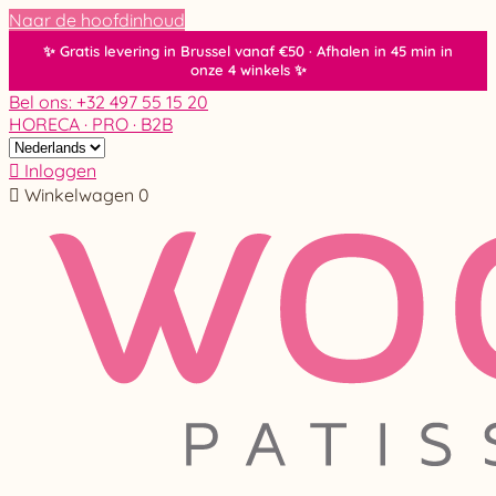
Naar de hoofdinhoud
Bel ons: +32 497 55 15 20
HORECA · PRO · B2B

Inloggen

Winkelwagen
0