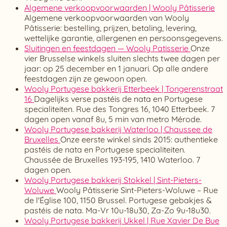
Algemene verkoopvoorwaarden | Wooly Pâtisserie
Algemene verkoopvoorwaarden van Wooly
Pâtisserie: bestelling, prijzen, betaling, levering,
wettelijke garantie, allergenen en persoonsgegevens.
Sluitingen en feestdagen — Wooly Patisserie
Onze
vier Brusselse winkels sluiten slechts twee dagen per
jaar: op 25 december en 1 januari. Op alle andere
feestdagen zijn ze gewoon open.
Wooly Portugese bakkerij Etterbeek | Tongerenstraat
16
Dagelijks verse pastéis de nata en Portugese
specialiteiten. Rue des Tongres 16, 1040 Etterbeek. 7
dagen open vanaf 8u, 5 min van metro Mérode.
Wooly Portugese bakkerij Waterloo | Chaussee de
Bruxelles
Onze eerste winkel sinds 2015: authentieke
pastéis de nata en Portugese specialiteiten.
Chaussée de Bruxelles 193-195, 1410 Waterloo. 7
dagen open.
Wooly Portugese bakkerij Stokkel | Sint-Pieters-
Woluwe
Wooly Pâtisserie Sint-Pieters-Woluwe – Rue
de l'Église 100, 1150 Brussel. Portugese gebakjes &
pastéis de nata. Ma-Vr 10u-18u30, Za-Zo 9u-18u30.
Wooly Portugese bakkerij Ukkel | Rue Xavier De Bue