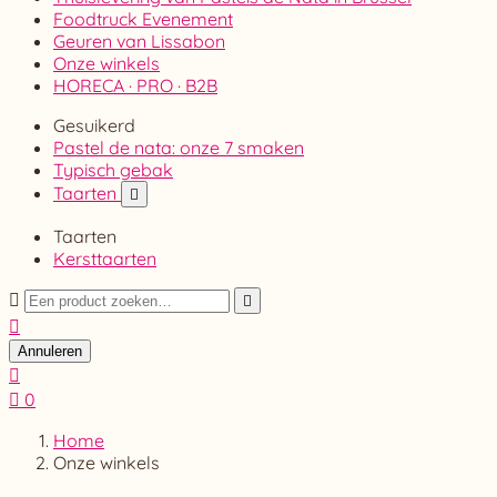
Foodtruck Evenement
Geuren van Lissabon
Onze winkels
HORECA · PRO · B2B
Gesuikerd
Pastel de nata: onze 7 smaken
Typisch gebak
Taarten

Taarten
Kersttaarten



Annuleren


0
Home
Onze winkels