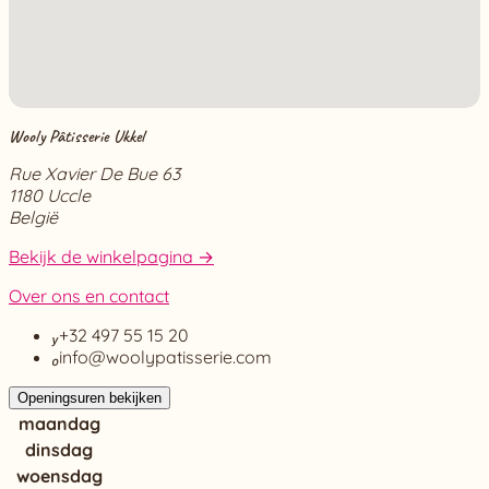
Wooly Pâtisserie Ukkel
Rue Xavier De Bue 63
1180 Uccle
België
Bekijk de winkelpagina →
Over ons en contact

+32 497 55 15 20

info@woolypatisserie.com
Openingsuren bekijken
maandag
dinsdag
woensdag