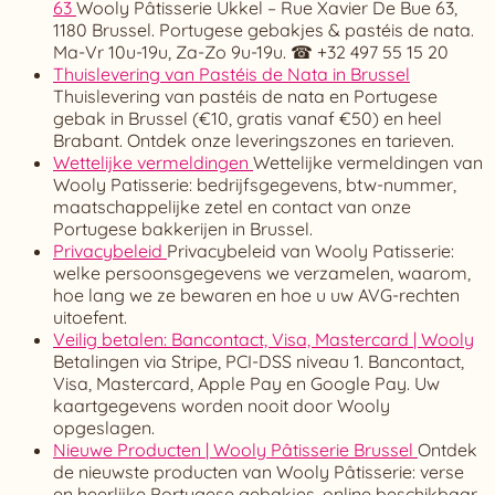
63
Wooly Pâtisserie Ukkel – Rue Xavier De Bue 63,
1180 Brussel. Portugese gebakjes & pastéis de nata.
Ma-Vr 10u-19u, Za-Zo 9u-19u. ☎ +32 497 55 15 20
Thuislevering van Pastéis de Nata in Brussel
Thuislevering van pastéis de nata en Portugese
gebak in Brussel (€10, gratis vanaf €50) en heel
Brabant. Ontdek onze leveringszones en tarieven.
Wettelijke vermeldingen
Wettelijke vermeldingen van
Wooly Patisserie: bedrijfsgegevens, btw-nummer,
maatschappelijke zetel en contact van onze
Portugese bakkerijen in Brussel.
Privacybeleid
Privacybeleid van Wooly Patisserie:
welke persoonsgegevens we verzamelen, waarom,
hoe lang we ze bewaren en hoe u uw AVG-rechten
uitoefent.
Veilig betalen: Bancontact, Visa, Mastercard | Wooly
Betalingen via Stripe, PCI-DSS niveau 1. Bancontact,
Visa, Mastercard, Apple Pay en Google Pay. Uw
kaartgegevens worden nooit door Wooly
opgeslagen.
Nieuwe Producten | Wooly Pâtisserie Brussel
Ontdek
de nieuwste producten van Wooly Pâtisserie: verse
en heerlijke Portugese gebakjes, online beschikbaar