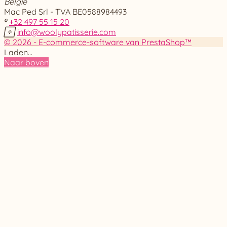
België
Mac Ped Srl - TVA BE0588984493

+32 497 55 15 20

info@woolypatisserie.com
© 2026 - E-commerce-software van PrestaShop™
Laden…
Naar boven