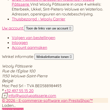
Pâtisserie
Vind Wooly Pâtisserie in onze 4 winkels:
Etterbeek, Ukkel, Sint-Pieters-Woluwe en Waterloo.
Adressen, openingsuren en routebeschrijving.
Thuisbezorgd - Wooly Carrier
Uw account
Toon de links van uw account

Volgen van bestellingen
Inloggen
Account aanmaken
Winkel informatie
Winkelinformatie tonen

Wooly Pâtisserie
Rue de l'Église 100
1150 Woluwe-Saint-Pierre
België
Mac Ped Srl - TVA BE0588984493

+32 497 55 15 20

info@woolypatisserie.com
© 2026 - E-commerce-software van PrestaShop™
Laden…