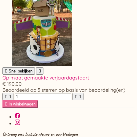

Snel bekijken

Op maat gemaakte verjaardagstaart
€ 190,00
Beoordeeld
op 5 sterren op basis van
beoordeling(en)





In winkelwagen
Ontvang ons laatste nieuws en aanbiedingen