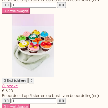





In winkelwagen

Snel bekijken

Cupcake
€ 6,90
Beoordeeld
op 5 sterren op basis van
beoordeling(en)





In winkelwagen