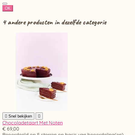
OK
4 andere producten in dezelfde categorie

Snel bekijken

Chocoladetaart Met Noten
€ 69,00
Beoordeeld
op 5 sterren op basis van
beoordeling(en)