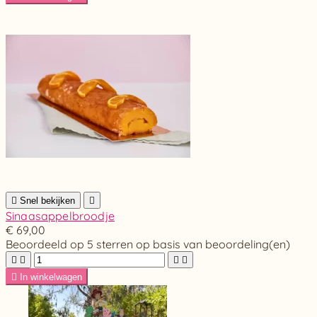

Snel bekijken

Sinaasappelbroodje
€ 69,00
Beoordeeld
op 5 sterren op basis van
beoordeling(en)





In winkelwagen