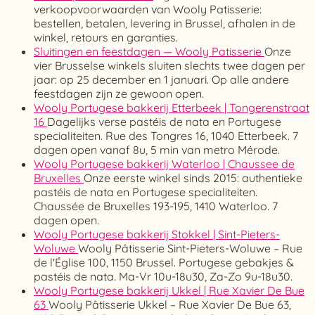
verkoopvoorwaarden van Wooly Patisserie:
bestellen, betalen, levering in Brussel, afhalen in de
winkel, retours en garanties.
Sluitingen en feestdagen — Wooly Patisserie
Onze
vier Brusselse winkels sluiten slechts twee dagen per
jaar: op 25 december en 1 januari. Op alle andere
feestdagen zijn ze gewoon open.
Wooly Portugese bakkerij Etterbeek | Tongerenstraat
16
Dagelijks verse pastéis de nata en Portugese
specialiteiten. Rue des Tongres 16, 1040 Etterbeek. 7
dagen open vanaf 8u, 5 min van metro Mérode.
Wooly Portugese bakkerij Waterloo | Chaussee de
Bruxelles
Onze eerste winkel sinds 2015: authentieke
pastéis de nata en Portugese specialiteiten.
Chaussée de Bruxelles 193-195, 1410 Waterloo. 7
dagen open.
Wooly Portugese bakkerij Stokkel | Sint-Pieters-
Woluwe
Wooly Pâtisserie Sint-Pieters-Woluwe – Rue
de l'Église 100, 1150 Brussel. Portugese gebakjes &
pastéis de nata. Ma-Vr 10u-18u30, Za-Zo 9u-18u30.
Wooly Portugese bakkerij Ukkel | Rue Xavier De Bue
63
Wooly Pâtisserie Ukkel – Rue Xavier De Bue 63,