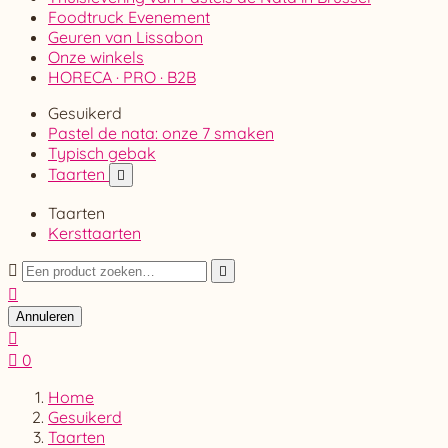
Foodtruck Evenement
Geuren van Lissabon
Onze winkels
HORECA · PRO · B2B
Gesuikerd
Pastel de nata: onze 7 smaken
Typisch gebak
Taarten

Taarten
Kersttaarten



Annuleren


0
Home
Gesuikerd
Taarten