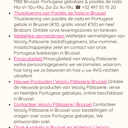
1180 Brussel. Portugese gebakjes & pastéis de nata.
Ma-Vr 10u-19u, Za-Zo 9u-19u. ☎ +32 497 55 15 20
Thuislevering van Pastéis de Nata in Brussel
Thuislevering van pastéis de nata en Portugese
gebak in Brussel (€10, gratis vanaf €50) en heel
Brabant. Ontdek onze leveringszones en tarieven.
Wettelijke vermeldingen
Wettelijke vermeldingen van
Wooly Patisserie: bedrijfsgegevens, btw-nummer,
maatschappelijke zetel en contact van onze
Portugese bakkerijen in Brussel.
Privacybeleid
Privacybeleid van Wooly Patisserie:
welke persoonsgegevens we verzamelen, waarom,
hoe lang we ze bewaren en hoe u uw AVG-rechten
uitoefent.
Nieuwe Producten | Wooly Pâtisserie Brussel
Ontdek
de nieuwste producten van Wooly Pâtisserie: verse
en heerlijke Portugese gebakjes, online beschikbaar
in Brussel.
Contacteer Wooly Pâtisserie | Brussel
Contacteer
Wooly Pâtisserie in Brussel voor bestellingen of
vragen over onze Portugese gebakjes. We
antwoorden snel.
Onze 4 winkels in Brussel en Waterloo | Wooly