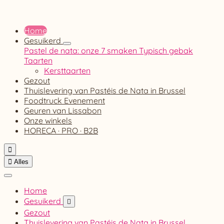
Home
Gesuikerd
Pastel de nata: onze 7 smaken
Typisch gebak
Taarten
Kersttaarten
Gezout
Thuislevering van Pastéis de Nata in Brussel
Foodtruck Evenement
Geuren van Lissabon
Onze winkels
HORECA · PRO · B2B


Alles
Home
Gesuikerd

Gezout
Thuislevering van Pastéis de Nata in Brussel