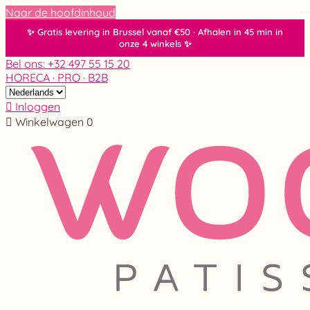
Naar de hoofdinhoud
Bel ons: +32 497 55 15 20
HORECA · PRO · B2B

Inloggen

Winkelwagen
0